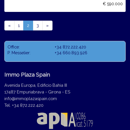
€ 590.000
Previous
(current)
Next
«
1
2
3
»
Office:
+34 872.222.420
P. Messelier:
+34 660.893.926
Immo Plaza Spain
Avenida Europa, Edificio Bahia III
17487 Empuriabrava - Girona - ES
info@immoplazaspain.com
Tel. +34 872.222.420