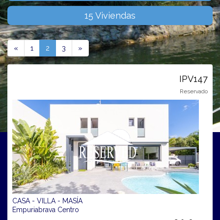
15 Viviendas
Previous
(current)
Next
«
1
2
3
»
IPV147
Reservado
CASA - VILLA - MASÍA
Empuriabrava Centro