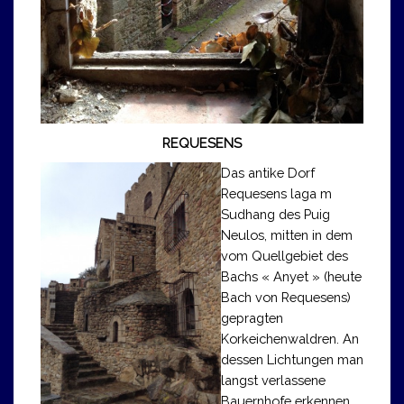
REQUESENS
Das antike Dorf
Requesens laga m
Sudhang des Puig
Neulos, mitten in dem
vom Quellgebiet des
Bachs « Anyet » (heute
Bach von Requesens)
gepragten
Korkeichenwaldren. An
dessen Lichtungen man
langst verlassene
Bauernhofe erkennen