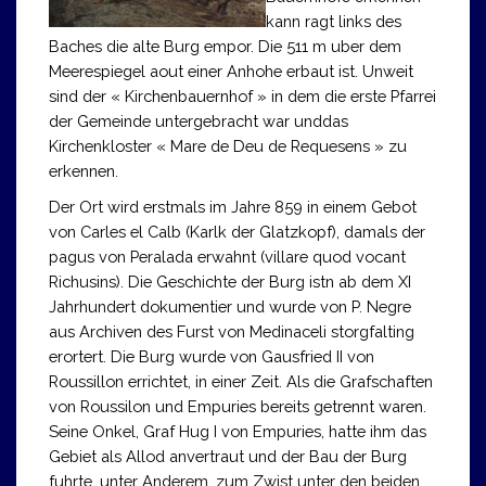
kann ragt links des
Baches die alte Burg empor. Die 511 m uber dem
Meerespiegel aout einer Anhohe erbaut ist. Unweit
sind der « Kirchenbauernhof » in dem die erste Pfarrei
der Gemeinde untergebracht war unddas
Kirchenkloster « Mare de Deu de Requesens » zu
erkennen.
Der Ort wird erstmals im Jahre 859 in einem Gebot
von Carles el Calb (Karlk der Glatzkopf), damals der
pagus von Peralada erwahnt (villare quod vocant
Richusins). Die Geschichte der Burg istn ab dem XI
Jahrhundert dokumentier und wurde von P. Negre
aus Archiven des Furst von Medinaceli storgfalting
erortert. Die Burg wurde von Gausfried II von
Roussillon errichtet, in einer Zeit. Als die Grafschaften
von Roussilon und Empuries bereits getrennt waren.
Seine Onkel, Graf Hug I von Empuries, hatte ihm das
Gebiet als Allod anvertraut und der Bau der Burg
fuhrte, unter Anderem, zum Zwist unter den beiden