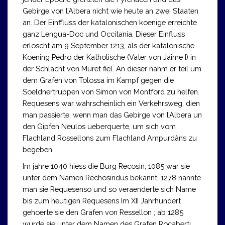
Gebirge von l’Albera nicht wie heute an zwei Staaten
an. Der Einffluss der katalonischen koenige erreichte
ganz Lengua-Doc und Occitania. Dieser Einfluss
erloscht am 9 September 1213, als der katalonische
Koening Pedro der Katholische (Vater von Jaime I) in
der Schlacht von Muret fiel. An dieser nahm er teil um
dem Grafen von Tolossa im Kampf gegen die
Soeldnertruppen von Simon von Montford zu helfen.
Requesens war wahrscheinlich ein Verkehrsweg, dien
man passierte, wenn man das Gebirge von l’Albera un
den Gipfen Neulos ueberquerte, um sich vom
Flachland Rossellons zum Flachland Ampurdàns zu
begeben.
Im jahre 1040 hiess die Burg Recosin, 1085 war sie
unter dem Namen Rechosindus bekannt, 1278 nannte
man sie Requesenso und so veraenderte sich Name
bis zum heutigen Requesens Im XII Jahrhundert
gehoerte sie den Grafen von Ressellon ; ab 1285
wurde sie unter dem Namen des Grafen Rocaberti