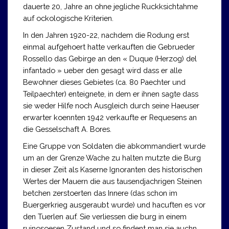
dauerte 20, Jahre an ohne jegliche Ruckksichtahme
auf ockologische Kriterien.
In den Jahren 1920-22, nachdem die Rodung erst
einmal aufgehoert hatte verkauften die Gebrueder
Rossello das Gebirge an den « Duque (Herzog) del
infantado » ueber den gesagt wird dass er alle
Bewohner dieses Gebietes (ca. 80 Paechter und
Teilpaechter) enteignete, in dem er ihnen sagte dass
sie weder Hilfe noch Ausgleich durch seine Haeuser
erwarter koennten 1942 verkaufte er Requesens an
die Gesselschaft A. Bores.
Eine Gruppe von Soldaten die abkommandiert wurde
um an der Grenze Wache zu halten mutzte die Burg
in dieser Zeit als Kaserne Ignoranten des historischen
Wertes der Mauern die aus tausendjachrigen Steinen
betchen zerstoerten das Innere (das schon im
Buergerkrieg ausgeraubt wurde) und hacuften es vor
den Tuerlen auf. Sie verliessen die burg in einem
ruinosoesen Zustand und so findent man sie auchn