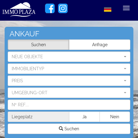
Toggl
navig
ANKAUF
Suchen
Anfrage
NEUE OBJEKTE
IMMOBILIENTYP
PREIS
UMGEBUNG-ORT
Liegeplatz
Ja
Nein
Suchen