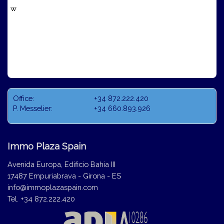
w
Office:
+34 872.222.420
P. Messelier:
+34 660.893.926
Immo Plaza Spain
Avenida Europa, Edificio Bahia III
17487 Empuriabrava - Girona - ES
info@immoplazaspain.com
Tel. +34 872.222.420