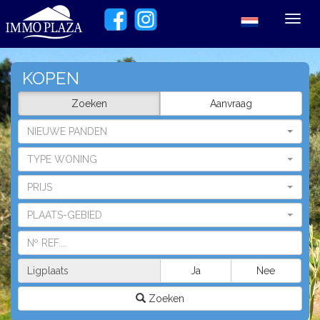
Toggl
navig
KOPEN
Zoeken
Aanvraag
NIEUWE PANDEN
TYPE WONING
PRIJS
PLAATS-GEBIED
Ligplaats
Ja
Nee
Zoeken