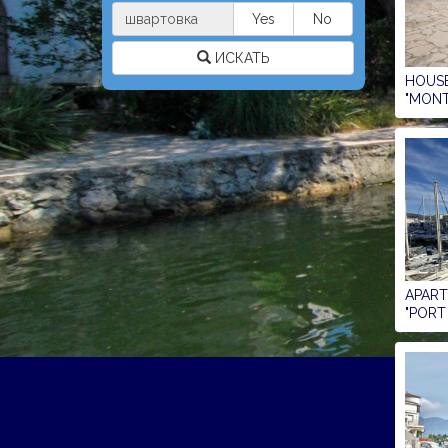
швартовка
Yes
No
ИСКАТЬ
HOUSE
"MONT
APAR
"PORT