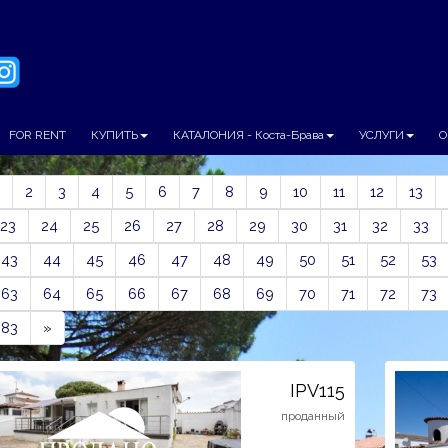
FOR RENT
КУПИТЬ
КАТАЛОНИЯ - Коста-Брава
УСЛУГИ
О
ious
2
3
4
5
6
7
8
9
10
11
12
13
23
24
25
26
27
28
29
30
31
32
33
43
44
45
46
47
48
49
50
51
52
53
63
64
65
66
67
68
69
70
71
72
73
Next
83
»
IPV115
проданный