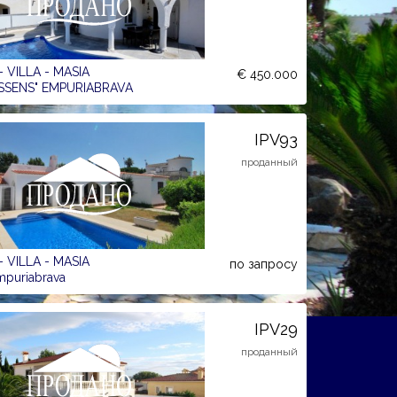
 VILLA - MASIA
€ 450.000
SSENS" EMPURIABRAVA
IPV93
проданный
 VILLA - MASIA
по запросу
Empuriabrava
IPV29
проданный