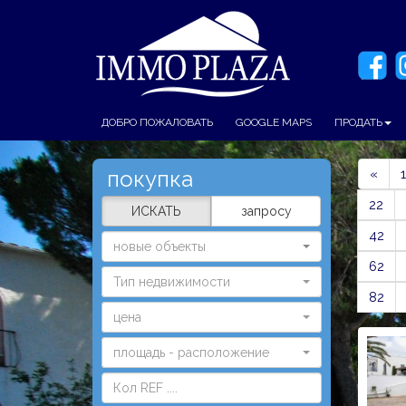
ДОБРО ПОЖАЛОВАТЬ
GOOGLE MAPS
ПРОДАТЬ
Prev
покупка
«
1
22
ИСКАТЬ
запросу
42
новые объекты
62
Тип недвижимости
82
цена
площадь - расположение