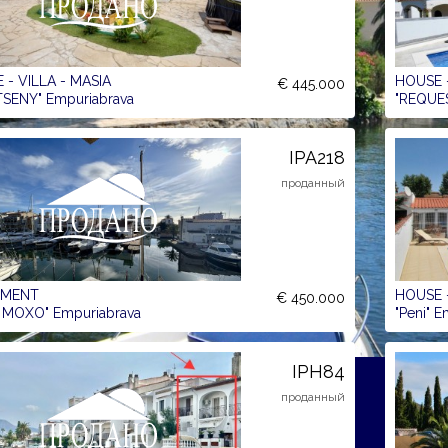
 - VILLA - MASIA
HOUSE -
€ 445.000
SENY" Empuriabrava
"REQUE
IPA218
проданный
TMENT
HOUSE -
€ 450.000
 MOXO" Empuriabrava
"Peni" 
IPH84
проданный