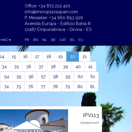
Office: +34 872.222.420
info@immoplazaspain.com
P. Messelier: +34 660 893 926
Avenida Europa - Edificio Bahía III
17487 Empuriabrava - Girona - ES
 НАС
FR
EN
NL
DE
CAT
ES
RU
(current)
14
15
16
17
18
19
20
21
34
35
36
37
38
39
40
41
54
55
56
57
58
59
60
61
74
75
76
77
78
79
80
81
IPV113
проданный