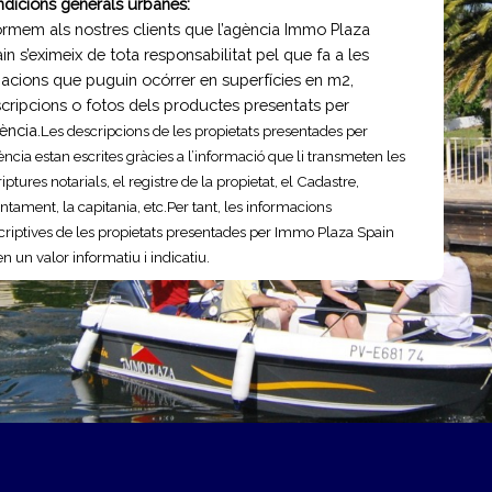
dicions generals urbanes:
ormem als nostres clients que l’agència Immo Plaza
in s’eximeix de tota responsabilitat pel que fa a les
iacions que puguin ocórrer en superfícies en m2,
cripcions o fotos dels productes presentats per
gència.
Les descripcions de les propietats presentades per
ència estan escrites gràcies a l’informació que li transmeten les
iptures notarials, el registre de la propietat, el Cadastre,
untament, la capitania, etc.
Per tant, les informacions
criptives de les propietats presentades per Immo Plaza Spain
n un valor informatiu i indicatiu.
a del comprador
que estem a favor de la transparència i sinceritat,
porcionem gratuïtament la nostra Guia del comprador. En la
 trobarà el trajecte a seguir, on podrà obtenir idees sobre que
fer i tenir en compte per obtenir un immoble. Trieu el que
tja portar pel seu compte i la resta pot deixar-ho, amb total
fiança, a les nostres mans.
rodueixi les seves necessitats a trav
é
s del nostre