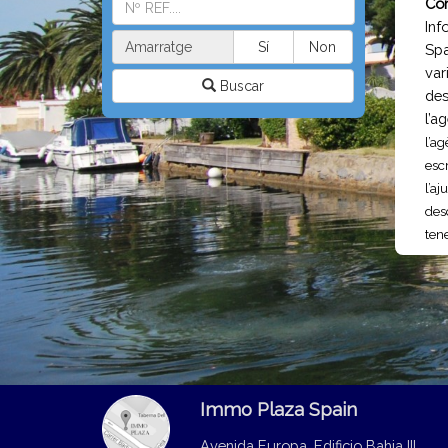
Con
Inf
Amarratge
Sí
Non
Spa
var
Buscar
des
l’a
l’ag
escr
l’aj
des
tene
Gui
Com 
pro
qual
cal 
desi
con
Immo Plaza Spain
Int
Avenida Europa, Edificio Bahia III