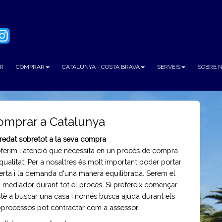
R
COMPRAR
CATALUNYA - COSTA BRAVA
SERVEIS
SOBRE 
omprar a Catalunya
redat sobretot a la seva compra
oferim l'atenci
ó
que necessita en un proc
é
s de compra
qualitat. Per a nosaltres
é
s molt important poder portar
ferta i la demanda d'una manera equilibrada. Serem el
 mediador durant tot el proc
é
s. Si prefereix comen
ç
ar
t
è
a buscar una casa i nom
é
s busca ajuda durant els
processos pot contractar com a assessor.