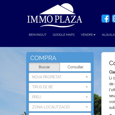
BENVINGUT
GOOGLE MAPS
VENDRE
ALQUILA
COMPRA
C
Buscar
Consultar
Cla
NOVA PROPIETAT
Li 
de 
TIPUS DE BÉ
l'o
seu
PREU
vos
ZONA-LOCALITZACIÓ
sub