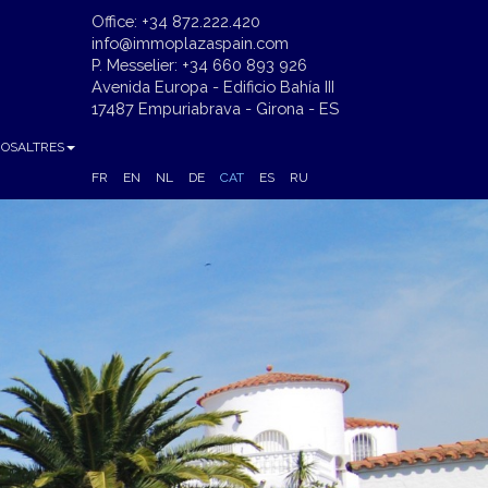
Office: +34 872.222.420
info@immoplazaspain.com
P. Messelier: +34 660 893 926
Avenida Europa - Edificio Bahía III
17487 Empuriabrava - Girona - ES
NOSALTRES
FR
EN
NL
DE
CAT
ES
RU