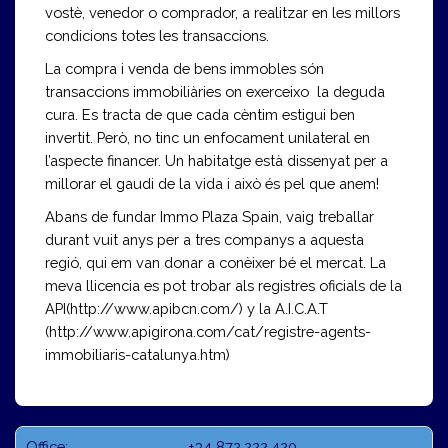
vostè, venedor o comprador, a realitzar en les millors
condicions totes les transaccions.
La compra i venda de bens immobles són
transaccions immobiliàries on exerceixo la deguda
cura. Es tracta de que cada cèntim estigui ben
invertit. Però, no tinc un enfocament unilateral en
l’aspecte financer. Un habitatge està dissenyat per a
millorar el gaudi de la vida i això és pel que anem!
Abans de fundar Immo Plaza Spain, vaig treballar
durant vuit anys per a tres companys a aquesta
regió, qui em van donar a conèixer bé el mercat. La
meva llicencia es pot trobar als registres oficials de la
API
(
http://www.apibcn.com/
) y la A.I.C.A.T
(
http://www.apigirona.com/cat/registre-agents-
immobiliaris-catalunya.htm
)
Office:
+34 872.222.420