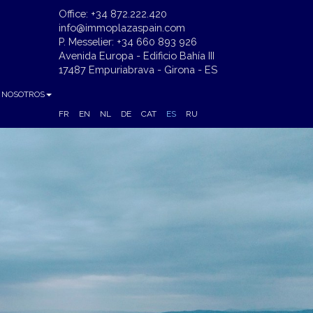
Office: +34 872.222.420
info@immoplazaspain.com
P. Messelier: +34 660 893 926
Avenida Europa - Edificio Bahía III
17487 Empuriabrava - Girona - ES
 NOSOTROS
FR
EN
NL
DE
CAT
ES
RU