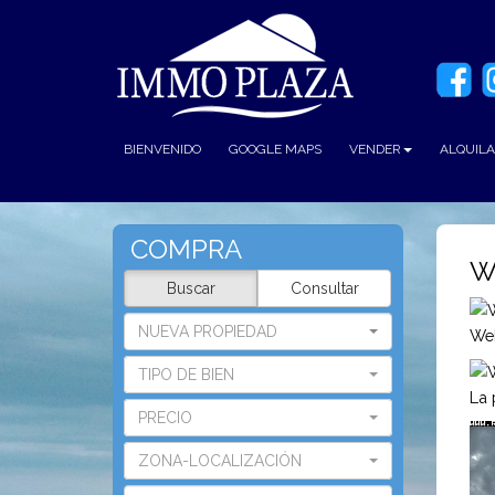
BIENVENIDO
GOOGLE MAPS
VENDER
ALQUIL
COMPRA
W
Buscar
Consultar
NUEVA PROPIEDAD
We
TIPO DE BIEN
La 
PRECIO
ZONA-LOCALIZACIÓN