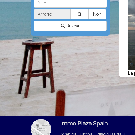
Amarre
Sí
Non
Buscar
La 
Immo Plaza Spain
Avenida Europa, Edificio Bahia III