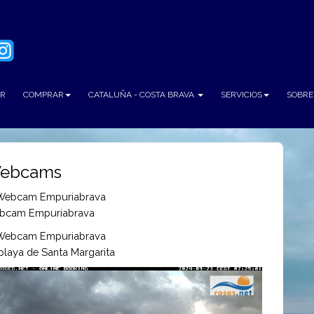
AR
COMPRAR
CATALUÑA - COSTA BRAVA
SERVICIOS
SOBRE
ebcams
bcam Empuriabrava
playa de Santa Margarita