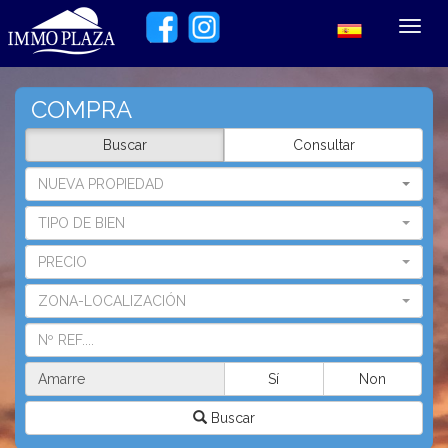
Toggl
navig
COMPRA
Buscar
Consultar
NUEVA PROPIEDAD
TIPO DE BIEN
PRECIO
ZONA-LOCALIZACIÓN
Amarre
Sí
Non
Buscar