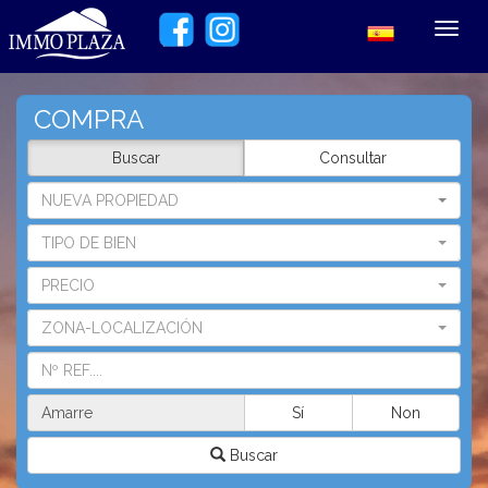
Toggl
navig
COMPRA
Buscar
Consultar
NUEVA PROPIEDAD
TIPO DE BIEN
PRECIO
ZONA-LOCALIZACIÓN
Amarre
Sí
Non
Buscar