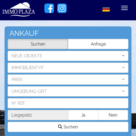
Toggl
navig
ANKAUF
Suchen
Anfrage
NEUE OBJEKTE
IMMOBILIENTYP
PREIS
UMGEBUNG-ORT
Liegeplatz
Ja
Nein
Suchen