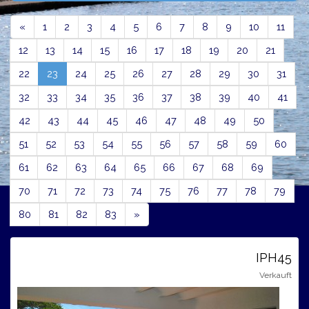
Previous
«
1
2
3
4
5
6
7
8
9
10
11
12
13
14
15
16
17
18
19
20
21
(current)
22
23
24
25
26
27
28
29
30
31
32
33
34
35
36
37
38
39
40
41
42
43
44
45
46
47
48
49
50
51
52
53
54
55
56
57
58
59
60
61
62
63
64
65
66
67
68
69
70
71
72
73
74
75
76
77
78
79
Next
80
81
82
83
»
IPH45
Verkauft