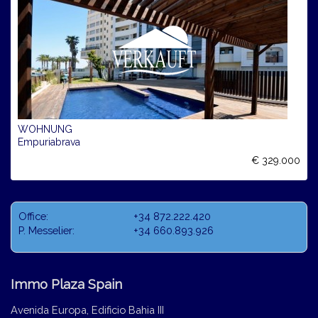
WOHNUNG
Empuriabrava
€ 329.000
Office:
+34 872.222.420
P. Messelier:
+34 660.893.926
Immo Plaza Spain
Avenida Europa, Edificio Bahia III