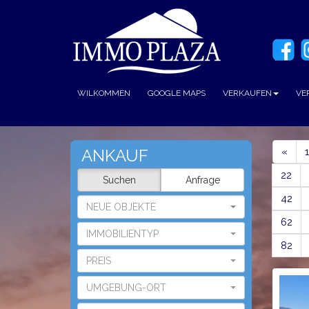
WILKOMMEN
GOOGLE MAPS
VERKAUFEN
VE
Prev
ANKAUF
«
1
22
Suchen
Anfrage
42
NEUE OBJEKTE
62
IMMOBILIENTYP
82
PREIS
UMGEBUNG-ORT