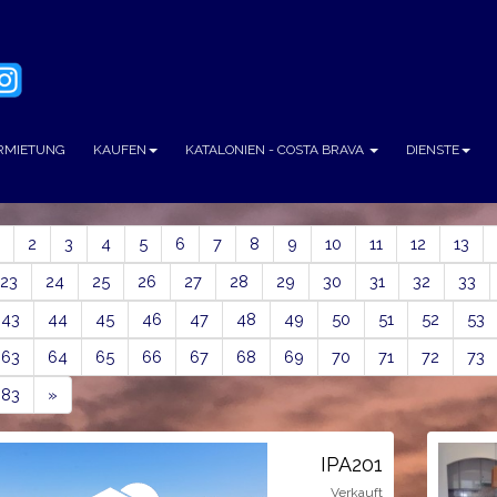
RMIETUNG
KAUFEN
KATALONIEN - COSTA BRAVA
DIENSTE
ious
2
3
4
5
6
7
8
9
10
11
12
13
23
24
25
26
27
28
29
30
31
32
33
43
44
45
46
47
48
49
50
51
52
53
63
64
65
66
67
68
69
70
71
72
73
Next
83
»
IPA201
Verkauft