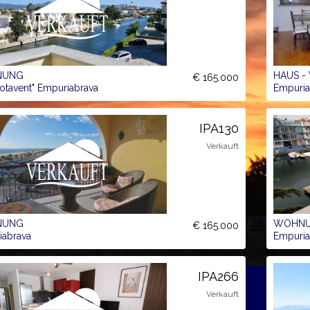
NUNG
HAUS -
€ 165.000
Sotavent" Empuriabrava
Empuria
IPA130
Verkauft
NUNG
WOHN
€ 165.000
iabrava
Empuria
IPA266
Verkauft