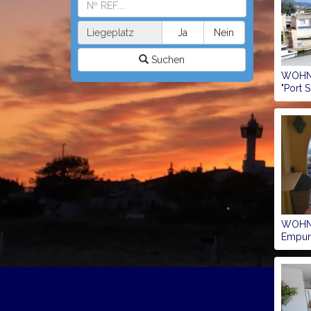
Liegeplatz
Ja
Nein
Suchen
WOH
"Port 
WOH
Empur