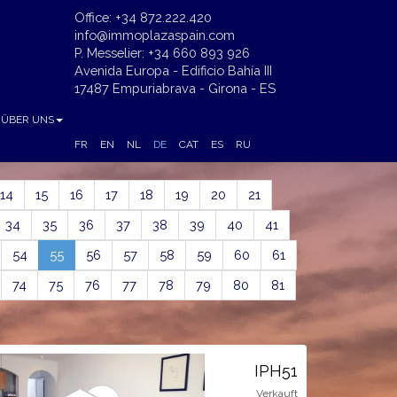
Office: +34 872.222.420
info@immoplazaspain.com
P. Messelier: +34 660 893 926
Avenida Europa - Edificio Bahía III
17487 Empuriabrava - Girona - ES
ÜBER UNS
FR
EN
NL
DE
CAT
ES
RU
14
15
16
17
18
19
20
21
34
35
36
37
38
39
40
41
(current)
54
55
56
57
58
59
60
61
74
75
76
77
78
79
80
81
IPH51
Verkauft