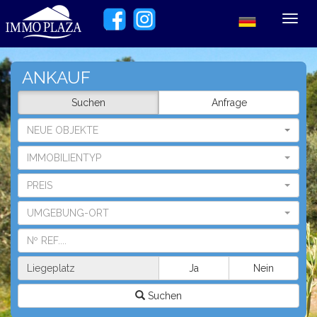
Toggl
navig
ANKAUF
Suchen
Anfrage
NEUE OBJEKTE
IMMOBILIENTYP
PREIS
UMGEBUNG-ORT
Liegeplatz
Ja
Nein
Suchen