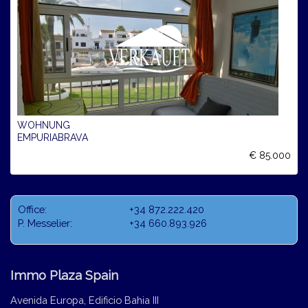
WOHNUNG
EMPURIABRAVA
€ 85.000
Office:
+34 872.222.420
P. Messelier:
+34 660.893.926
Immo Plaza Spain
Avenida Europa, Edificio Bahia III