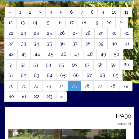
Previous
«
1
2
3
4
5
6
7
8
9
10
11
12
13
14
15
16
17
18
19
20
21
22
23
24
25
26
27
28
29
30
31
32
33
34
35
36
37
38
39
40
41
42
43
44
45
46
47
48
49
50
51
52
53
54
55
56
57
58
59
60
61
62
63
64
65
66
67
68
69
(current)
70
71
72
73
74
75
76
77
78
79
Next
80
81
82
83
»
IPA90
Verkauft