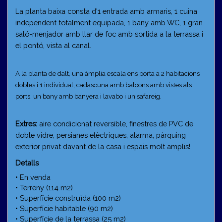
La planta baixa consta d'1 entrada amb armaris, 1 cuina
independent totalment equipada, 1 bany amb WC, 1 gran
saló-menjador amb llar de foc amb sortida a la terrassa i
el pontó, vista al canal.
A la planta de dalt, una àmplia escala ens porta a 2 habitacions
dobles i 1 individual, cadascuna amb balcons amb vistes als
ports, un bany amb banyera i lavabo i un safareig.
Extres:
aire condicionat reversible, finestres de PVC de
doble vidre, persianes elèctriques, alarma, pàrquing
exterior privat davant de la casa i espais molt amplis!
Detalls
• En venda
• Terreny (114 m2)
• Superfície construïda (100 m2)
• Superfície habitable (90 m2)
• Superfície de la terrassa (25 m2)