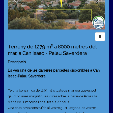
Terreny de 1279 m² a 8000 metres del
mar, a Can Isaac - Palau Saverdera
Descripció
Es ven una de les darreres parcel·les disponibles a Can
Isaac-Palau Saverdera.
Té una bona mida de 1279m2 situats de manera que es pot
gaudir d’unes magnífiques vistes sobre la badia de Roses, la
plana de l’Empordà i fins i tot els Pirineus.
Una casa nova construïda al vostre gust i segons les vostres