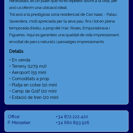
necessitats, és un plaer que no es repeteix sovint a la vida, per
això us oferim una ubicació ideal.
Tot això a la prestigiosa zona residencial de Can Isaac - Palau
Saverdera, molt apreciada per la seva pau, fins i tot en plena
temporada d’estiu, a prop del mar, Roses, Empuriabrava i
Figueres. Aquí es garanteix una qualitat de vida impressionant,
envoltat de parcs naturals i paissatges impressionants.
Detalls
• En venda
• Terreny (1279 m2)
• Aeroport (55 min)
• Comoditats a prop
• Platja en cotxe (10 min)
• Camp de Golf (20 min)
• Estació de tren (20 min)
Office:
+34 872.222.420
P. Messelier:
+34 660.893.926