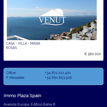
CASA - VILLA - MASIA
ROSAS
€ 580.000
Office:
+34 872.222.420
P. Messelier:
+34 660.893.926
Immo Plaza Spain
Avenida Europa, Edificio Bahia III