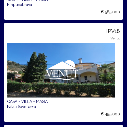
Empuriabrava
€ 585.000
IPV18
Venut
CASA - VILLA - MASIA
Palau Saverdera
€ 495.000