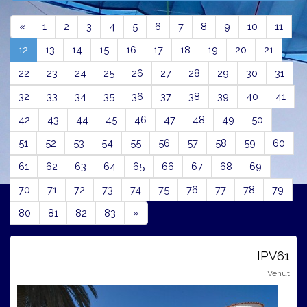
Previous
«
1
2
3
4
5
6
7
8
9
10
11
(current)
12
13
14
15
16
17
18
19
20
21
22
23
24
25
26
27
28
29
30
31
32
33
34
35
36
37
38
39
40
41
42
43
44
45
46
47
48
49
50
51
52
53
54
55
56
57
58
59
60
61
62
63
64
65
66
67
68
69
70
71
72
73
74
75
76
77
78
79
Next
80
81
82
83
»
IPV61
Venut