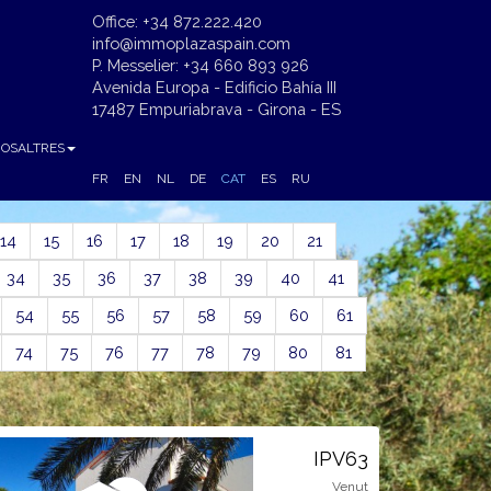
Office: +34 872.222.420
info@immoplazaspain.com
P. Messelier: +34 660 893 926
Avenida Europa - Edificio Bahía III
17487 Empuriabrava - Girona - ES
NOSALTRES
FR
EN
NL
DE
CAT
ES
RU
rent)
14
15
16
17
18
19
20
21
34
35
36
37
38
39
40
41
54
55
56
57
58
59
60
61
74
75
76
77
78
79
80
81
IPV63
Venut