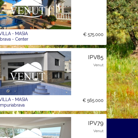
VILLA - MASIA
€ 575.000
brava - Center
IPV85
Venut
VILLA - MASIA
€ 565.000
 Empuriabrava
IPV79
Venut