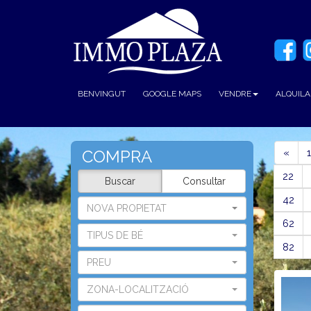
BENVINGUT
GOOGLE MAPS
VENDRE
ALQUILA
Prev
COMPRA
«
1
22
Buscar
Consultar
42
NOVA PROPIETAT
62
TIPUS DE BÉ
82
PREU
ZONA-LOCALITZACIÓ