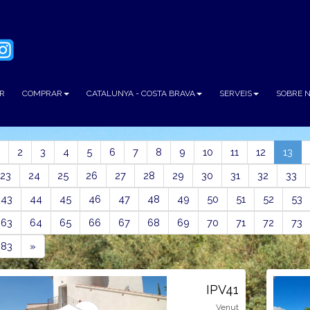
R
COMPRAR
CATALUNYA - COSTA BRAVA
SERVEIS
SOBRE 
ious
(cur
2
3
4
5
6
7
8
9
10
11
12
13
23
24
25
26
27
28
29
30
31
32
33
43
44
45
46
47
48
49
50
51
52
53
63
64
65
66
67
68
69
70
71
72
73
Next
83
»
IPV41
Venut