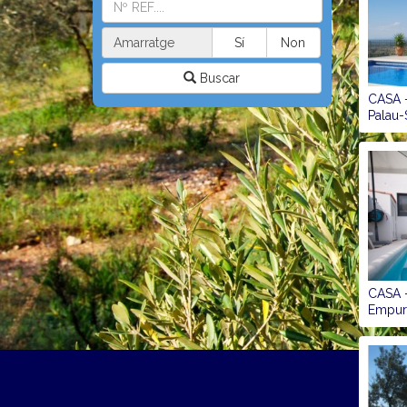
Amarratge
Sí
Non
Buscar
CASA -
Palau-
CASA -
Empuri