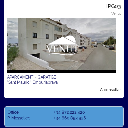
IPG03
Venut
APARCAMENT - GARATGE
"Sant Maurici" Empuriabrava
A consultar
Office:
+34 872.222.420
P. Messelier:
+34 660.893.926