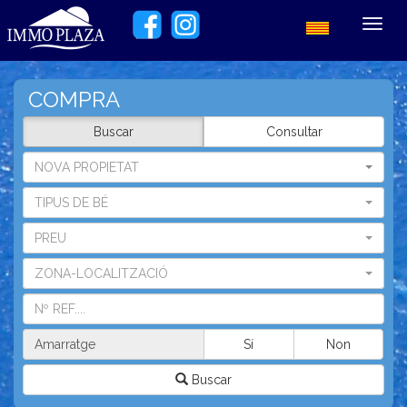
Toggl
navig
COMPRA
Buscar
Consultar
NOVA PROPIETAT
TIPUS DE BÉ
PREU
ZONA-LOCALITZACIÓ
Amarratge
Sí
Non
Buscar