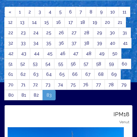
Previous
«
1
2
3
4
5
6
7
8
9
10
11
12
13
14
15
16
17
18
19
20
21
22
23
24
25
26
27
28
29
30
31
32
33
34
35
36
37
38
39
40
41
42
43
44
45
46
47
48
49
50
51
52
53
54
55
56
57
58
59
60
61
62
63
64
65
66
67
68
69
70
71
72
73
74
75
76
77
78
79
(current)
80
81
82
83
IPM18
Venut